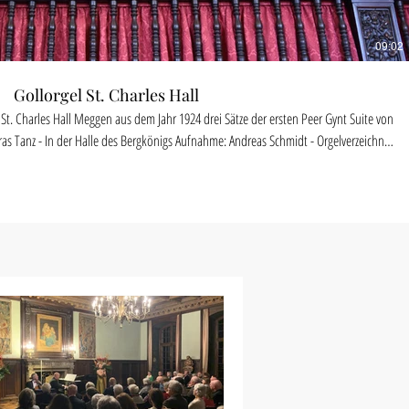
09:02
Gollorgel St. Charles Hall
s Tanz - In der Halle des Bergkönigs Aufnahme: Andreas Schmidt - Orgelverzeichnis
iftung St. Charles Hall (Meggen) Bildrechte St. Charles Hall und
Orgelverzeichnis Schmidt Aufnahme 08. Juli 2020 www.st-charles-hall.ch www.aurorebaal.de www.orgel-verzeichnis.de