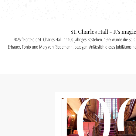
St. Charles Hall - It's magi
2025 feierte die St. Charles Hall ihr 100-jähriges Bestehen. 1925 wurde die St. C
Erbauer, Tonio und Mary von Riedemann, bezogen. Anlässlich dieses Jubiläums hat die St. Charles Hall-Stiftung zusammen
mit Studio 1 einen Kurzfilm erstellt, welcher die vielfältigen Nutzungsmöglichkeite
beim Schauen!