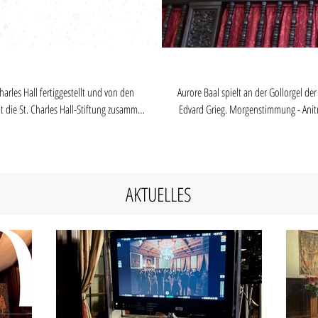
02:23
c
harles Hall fertiggestellt und von den
Aurore Baal spielt an der Gollorgel der St. Charles Hall Meggen aus dem Jahr 1924 drei Sätze der ersten Peer Gynt Suite von
Edvard Grieg. Morgenstimmung - Anitra
n der St. Charles Hall zeigt. Viel Spass
Schmidt mit freundlicher Genehmigung der St
AKTUELLES