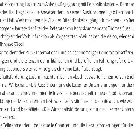
haftsförderung Luzern zum Anlass «Begegnung mit Persönlichkeiten». Bernhard
Charles Hall begrüsste die Anwesenden. In seinen Ausführungen gab Bernhard K
rles Hall. «Wir möchten die Villa der Öffentlichkeit zugänglich machen», so Be
orgen» lautete der Titel des Referates von Korpskommandant Thomas Süssli.
htigkeit der Vorbildfunktion als Vorgesetzter. «Wir haben die Vision, wieder
Thomas Süssli. 
präsident der RUAG International und selbst ehemaliger Generalstabsoffizier,
ien und die Grenzen der militärischen und beruflichen Führung referiert. «Im 
ng besonders wertvoll», zeigte sich Remo Lütolf überzeugt. 
schaftsförderung Luzern, machte in seinen Abschlussworten einen kurzen Blick 
ner Wirtschaft. «Die Aussichten für viele Luzerner Unternehmungen für die
en aber auch eine zunehmende Investitionsbereitschaft in neue Produktionsanl
ildung der Mitarbeitenden fest, was positiv stimmt». Er betonte auch, wie wich
rn sind und bekräftigte: «Die Wirtschaftsförderung ist für die Luzerner Unte
 Zeiten». 
ie Teilnehmenden über aktuelle Chancen und die Herausforderungen für die 